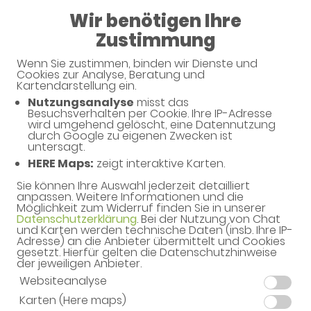
Wir benötigen Ihre
08:00 - 12:00
Zustimmung
Löwen-Apotheke
Wenn Sie zustimmen, binden wir Dienste und
Cookies zur Analyse, Beratung und
Kartendarstellung ein.
Nutzungsanalyse
misst das
Besuchsverhalten per Cookie. Ihre IP-Adresse
wird umgehend gelöscht, eine Datennutzung
durch Google zu eigenen Zwecken ist
untersagt.
HERE Maps:
zeigt interaktive Karten.
Sie können Ihre Auswahl jederzeit detailliert
Willkommen in Ihrer Apotheke
anpassen. Weitere Informationen und die
Möglichkeit zum Widerruf finden Sie in unserer
Ihre Gesundheitsberatung vor Ort
Datenschutzerklärung
. Bei der Nutzung von Chat
und Karten werden technische Daten (insb. Ihre IP-
Adresse) an die Anbieter übermittelt und Cookies
gesetzt. Hierfür gelten die Datenschutzhinweise
der jeweiligen Anbieter.
Websiteanalyse
Karten (Here maps)
Unverbindliche Reservierung